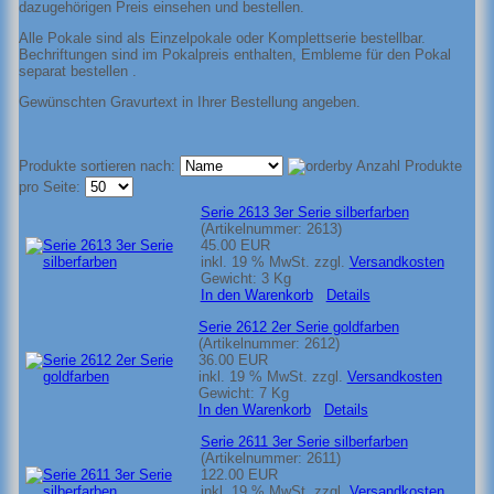
dazugehörigen Preis einsehen und bestellen.
Alle Pokale sind als Einzelpokale oder Komplettserie bestellbar.
Bechriftungen sind im Pokalpreis enthalten, Embleme für den Pokal
separat bestellen .
Gewünschten Gravurtext in Ihrer Bestellung angeben.
Produkte sortieren nach:
Anzahl Produkte
pro Seite:
Serie 2613 3er Serie silberfarben
(Artikelnummer:
2613
)
45.00 EUR
inkl. 19 % MwSt.
zzgl.
Versandkosten
Gewicht:
3 Kg
In den Warenkorb
Details
Serie 2612 2er Serie goldfarben
(Artikelnummer:
2612
)
36.00 EUR
inkl. 19 % MwSt.
zzgl.
Versandkosten
Gewicht:
7 Kg
In den Warenkorb
Details
Serie 2611 3er Serie silberfarben
(Artikelnummer:
2611
)
122.00 EUR
inkl. 19 % MwSt.
zzgl.
Versandkosten