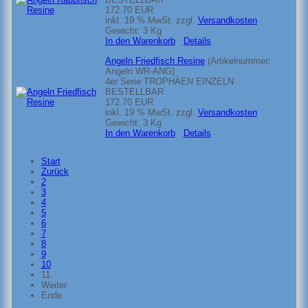
172.70 EUR
inkl. 19 % MwSt.
zzgl.
Versandkosten
Gewicht:
3 Kg
In den Warenkorb
Details
Angeln Friedfisch Resine
(Artikelnummer:
Angeln WR-ANG
)
4er Serie TROPHÄEN EINZELN
BESTELLBAR
172.70 EUR
inkl. 19 % MwSt.
zzgl.
Versandkosten
Gewicht:
3 Kg
In den Warenkorb
Details
Start
Zurück
2
3
4
5
6
7
8
9
10
11
Weiter
Ende